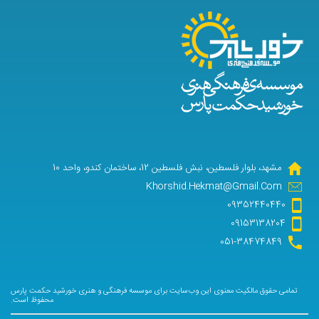
مشهد، بلوار فلسطین، نبش فلسطین 12، ساختمان کندو، واحد 10
Khorshid.Hekmat@Gmail.Com
09352440440
09153138204
051-38474849
تمامی حقوق مالکیت معنوی این وب‌سایت برای موسسه فرهنگی و هنری خورشید حکمت پارس
محفوظ است.