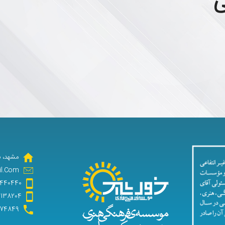
ی
مشهد، بلوار 
l.Com
440440
3138204
474849