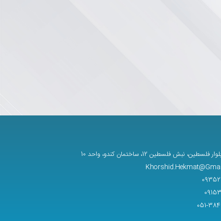
فلسطین، نبش فلسطین 12، ساختمان کندو، واحد 10
Khorshid.Hekmat@Gmai
09352
0915
051-38