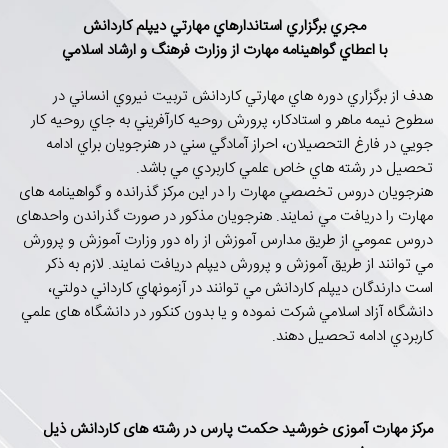
مجري برگزاري استاندارهاي مهارتي ديپلم کاردانش
با اعطاي گواهينامه مهارت از
وزارت فرهنگ و ارشاد اسلامي
هدف از برگزاري دوره هاي مهارتي کاردانش تربيت نيروي انساني در
سطوح نيمه ماهر و استادکار، پرورش روحيه کارآفريني به جاي روحيه کار
جويي در فارغ التحصيلان، احراز آمادگي سني در هنرجويان براي ادامه
تحصيل در رشته هاي خاص علمي کاربردي مي باشد.
هنرجويان دروس تخصصي مهارت را در اين مرکز گذرانده و گواهينامه های
مهارت را دریافت مي نمايند. هنرجويان مذکور در صورت گذراندن واحدهای
دروس عمومي از طريق مدارس آموزش از راه دور وزارت آموزش و پرورش
مي توانند از طريق آموزش و پرورش ديپلم دريافت نمايند. لازم به ذکر
است دارندگان ديپلم کاردانش مي توانند در آزمونهاي کارداني دولتي،
دانشگاه آزاد اسلامي شرکت نموده و یا بدون کنکور در دانشگاه های علمي
کاربردي ادامه تحصيل دهند.
مرکز مهارت آموزی خورشید حکمت پارس در رشته های کاردانش ذیل