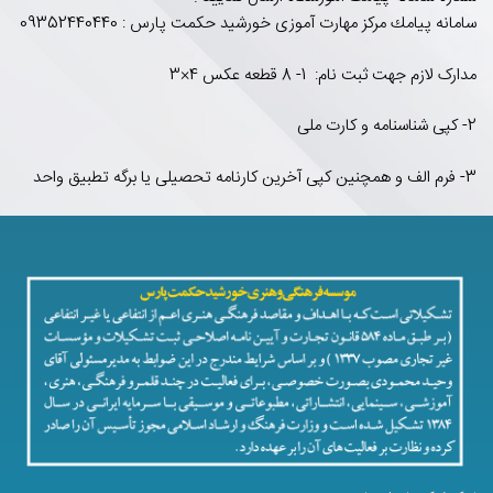
سامانه پيامك مرکز مهارت آموزی خورشید حکمت پارس : 09352440440
مدارک لازم جهت ثبت نام: 1- 8 قطعه عکس 4×3
2- کپی شناسنامه و کارت ملی
3- فرم الف و همچنین کپی آخرین کارنامه تحصیلی یا برگه تطبیق واحد