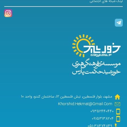
لینک شبکه های اجتماعی
مشهد، بلوار فلسطین، نبش فلسطین 12، ساختمان کندو، واحد 10
Khorshid.Hekmat@Gmail.Com
09352440440
09153138204
051-38474849