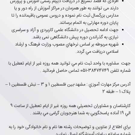
افرادی که قصد تسریع در دریافت دیپلم رسمی آموزش و پرورش
دارند می توانند به طور همزمان در مراکز آموزش از راه دور و یا
مدارس بزرگسال ثبت نام نموده و دروس عمومی باقیمانده را تا
پایان دوره مهارتی به اتمام برسانند.
جهت ادامه تحصیل در دانشگاه علمی کاربردی و آزاد و سراسری
نیازی به گذراندن دوره پیش دانشگاهی نمی باشد.
شهريه مربوطه بر اساس نرخهاي مصوب وزارت فرهنگ و ارشاد
اسلامي دريافت مي گردد.
جهت مشاوره با واحد ثبت نام مي توانيد همه روزه غیر از ایام تعطیل با
شماره تلفن 38474749-051 تماس حاصل فرمائيد .
آدرس مركز مهارت آموزي : مشهد-بین فلسطین 1 و 3 – نبش فلسطین 1 –
پلاک 1 – طبقه 2
كارشناسان و مشاوران تحصيلي همه روزه غير از ايام تعطيل از ساعت 9
الي 19 آماده پاسخگويي به شما هنرجویان گرامی مي باشند .
براي اطلاع از عناوين و توضيحات رشته ها نام و نام خانوادگی خود را به
شماره سامانه پيامك آموزشگاه ارسال نماييد .